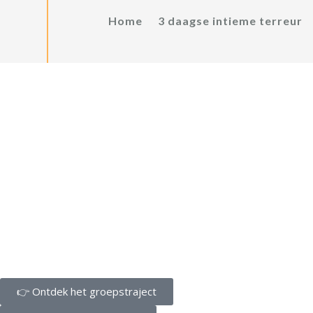
Home
3 daagse intieme terreur
👉 Ontdek het groepstraject