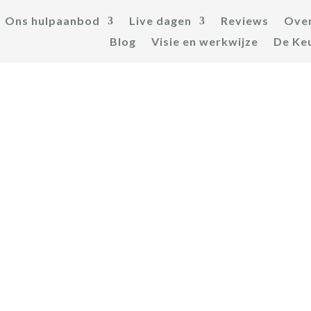
Ons hulpaanbod
Live dagen
Reviews
Over
Blog
Visie en werkwijze
De Ke