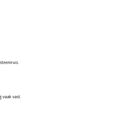
systeemruis.
g vaak vast.